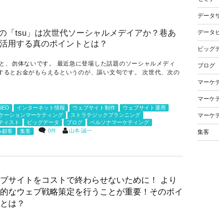
データ
データ
ビッグ
と、勿体ないです。 最近急に登場した話題のソーシャルメディ
ブログ
稿するとお金がもらえるというのが、謳い文句です。 次世代、次の
マーケ
マーケ
SEO
インターネット情報
ウェブサイト制作
ウェブサイト運用
マーケ
ケーションマーケティング
ストラテジックプランニング
ティスト
ビッグデータ
ブログ
ペルソナマーケティング
0件
山本 誠一
み顧客
集客
集客
ブサイトをコストで終わらせないために！ より
的なウェブ戦略策定を行うことが重要！そのポイ
とは？