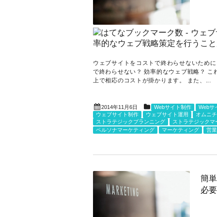
ウェブサイトをコストで終わらせないために
で終わらせない？ 効率的なウェブ戦略？ 
上で相応のコストが掛かります。 また、...
2014年11月6日
Webサイト制作
Web
ウェブサイト制作
ウェブサイト運用
オムニチ
ストラテジックプランニング
ストラテジックマ
ペルソナマーケティング
マーケティング
営業
簡単
必要