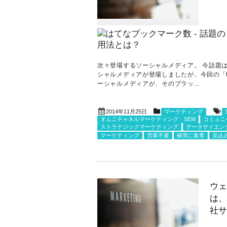
次々登場するソーシャルメディア。 今話題は「
シャルメディアが登場しましたが、今回の「t
ーシャルメディアが、そのプラッ...
2014年11月25日
マーケティング
オムニチャネルマーケティング SEM
コミュニ
ストラテジックマーケティング
データサイエン
マーケティング
営業不要
確実に集客
見込
ウェ
は、
社サ