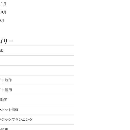
11月
10月
9月
ゴリー
ok
イト制作
イト運用
be動画
ーネット情報
テジックプランニング
ー情報