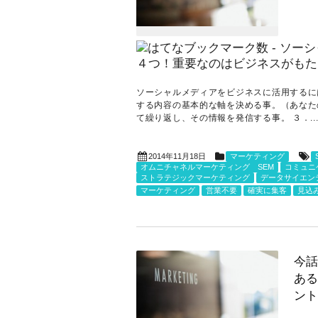
ソーシャルメディアをビジネスに活用するに
する内容の基本的な軸を決める事。（あなた
て繰り返し、その情報を発信する事。 ３．..
2014年11月18日
マーケティング
オムニチャネルマーケティング SEM
コミュニ
ストラテジックマーケティング
データサイエン
マーケティング
営業不要
確実に集客
見込
今話
ある
ント