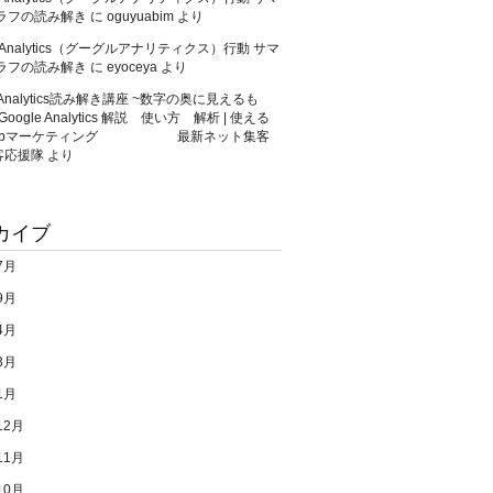
゙ラフの読み解き
に
oguyuabim
より
e Analytics（グーグルアナリティクス）行動 サマ
゙ラフの読み解き
に
eyoceya
より
eAnalytics読み解き講座 ~数字の奥に見えるも
Google Analytics 解説 使い方 解析 | 使える
ebマーケティング 最新ネット集客
客応援隊
より
カイブ
7月
9月
4月
3月
1月
12月
11月
10月