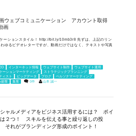
スタイル！ http://bit.ly/10mb3r8 先ずは、上記のリン
いわゆるビデオレターですが、動画だけではなく、テキストや写真
EO
インターネット情報
ウェブサイト制作
ウェブサイト運用
ケーションマーケティング
ストラテジックプランニング
ティスト
ビッグデータ
ブログ
ペルソナマーケティング
0件
山本 誠一
み顧客
集客
シャルメディアをビジネス活用するには？ ポイ
は２つ！ スキルを伝える事と繰り返しの投
 それがブランディング形成のポイント！