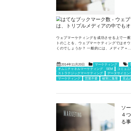
ウェブマーケティングを成功させる上で一番
トのことを、ウェブマーケティングではオウ
くのでしょうか？ 一般的には、メディア＝..
2014年11月20日
マーケティング
オムニチャネルマーケティング SEM
コミュニ
ストラテジックマーケティング
データサイエン
マーケティング
営業不要
確実に集客
見込
ソー
４つ
る事