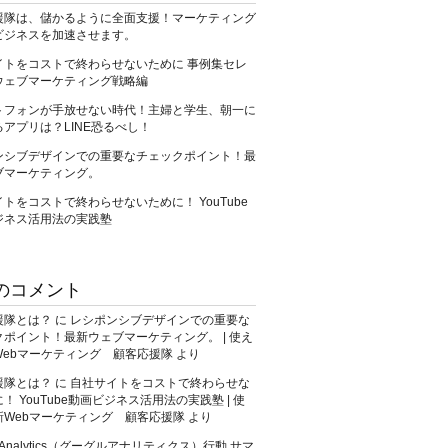
援隊は、儲かるように全面支援！マーケティング
ビジネスを加速させます。
イトをコストで終わらせないために 事例集セレ
ウェブマーケティング戦略編
トフォンが手放せない時代！主婦と学生、朝一に
アプリは？LINE恐るべし！
ンシブデザインでの重要なチェックポイント！最
ブマーケティング。
トをコストで終わらせないために！ YouTube
ジネス活用法の実践塾
のコメント
援隊とは？
に
レシポンシブデザインでの重要な
ポイント！最新ウェブマーケティング。 | 使え
Webマーケティング 顧客応援隊
より
援隊とは？
に
自社サイトをコストで終わらせな
！ YouTube動画ビジネス活用法の実践塾 | 使
新Webマーケティング 顧客応援隊
より
e Analytics（グーグルアナリティクス）行動 サマ