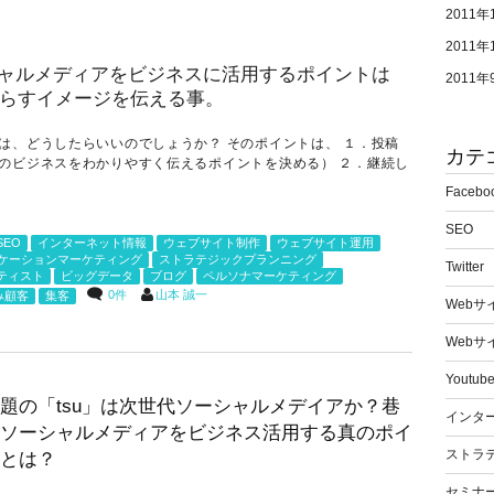
2011年
2011年
2011年
は、どうしたらいいのでしょうか？ そのポイントは、 １．投稿
カテ
のビジネスをわかりやすく伝えるポイントを決める） ２．継続し
.
Facebo
SEO
SEO
インターネット情報
ウェブサイト制作
ウェブサイト運用
ケーションマーケティング
ストラテジックプランニング
Twitter
ティスト
ビッグデータ
ブログ
ペルソナマーケティング
0件
山本 誠一
み顧客
集客
Webサ
Webサ
Youtu
題の「tsu」は次世代ソーシャルメデイアか？巷
インタ
ソーシャルメディアをビジネス活用する真のポイ
ストラ
とは？
セミナ