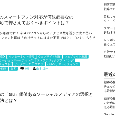
顧客応
戦略で
自社サ
クト 
スマー
起動する
が急務です！ 今やパソコンからのアクセス数を遥かに凌ぐ勢い
ートフォン対応は「自社サイトにはまだ不要では？」「いや、もうそ
レシポ
.
新ウェ
自社サイ
動画ビ
SEO
インターネット情報
ウェブサイト制作
ウェブサイト運用
ケーションマーケティング
ストラテジックプランニング
ティスト
ビッグデータ
ブログ
ペルソナマーケティング
0件
山本 誠一
み顧客
集客
最近
顧客応
チェック
る最新
の「tsū」価値あるソーシャルメディアの選択と
顧客応
法とは？
いために
える最
Googl