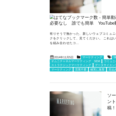
有りそうで無かった、新しいウェブコミュニケーション
クをクリックして、見てください。 これは
を組み合わせたコ...
2014年11月5日
マーケティング
S
オムニチャネルマーケティング SEM
コミュニ
ストラテジックマーケティング
データサイエン
マーケティング
営業不要
確実に集客
見込
ソー
ント
稿！