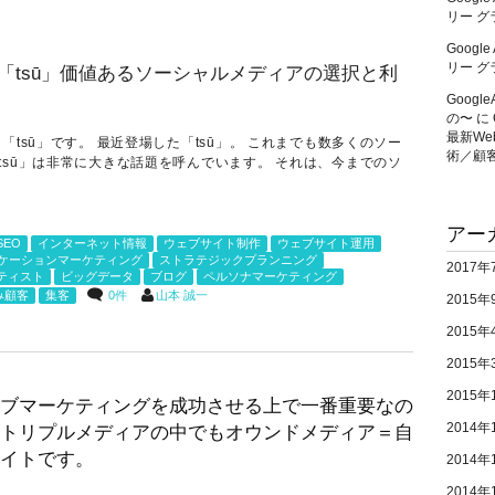
リー ク
Googl
リー ク
Googl
の〜
に
最新W
tsū」です。 最近登場した「tsū」。 これまでも数多くのソー
術／顧
sū」は非常に大きな話題を呼んでいます。 それは、今までのソ
アー
SEO
インターネット情報
ウェブサイト制作
ウェブサイト運用
ケーションマーケティング
ストラテジックプランニング
2017年
ティスト
ビッグデータ
ブログ
ペルソナマーケティング
0件
山本 誠一
み顧客
集客
2015年
2015年
2015年
2015年
ブマーケティングを成功させる上で一番重要なの
2014年
トリプルメディアの中でもオウンドメディア＝自
イトです。
2014年
2014年