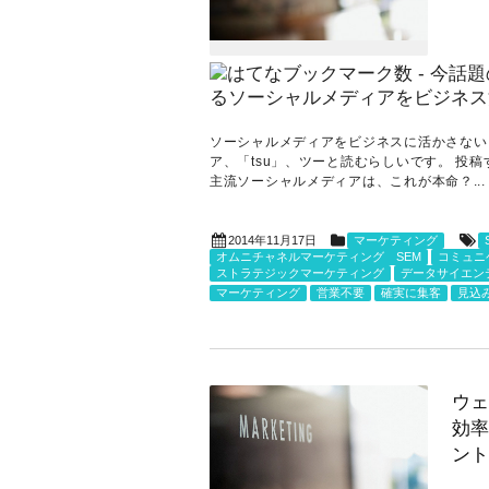
ソーシャルメディアをビジネスに活かさない
ア、「tsu」、ツーと読むらしいです。 投
主流ソーシャルメディアは、これが本命？...
2014年11月17日
マーケティング
オムニチャネルマーケティング SEM
コミュニ
ストラテジックマーケティング
データサイエン
マーケティング
営業不要
確実に集客
見込
ウェ
効率
ント