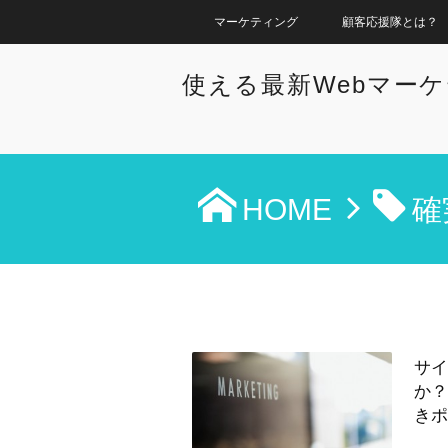
マーケティング
顧客応援隊とは？
使える最新Webマー
HOME
確
サイ
か
きポ