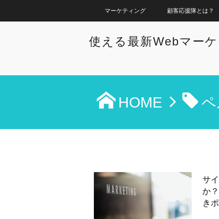
マーケティング
顧客応援隊とは？
使える最新Webマー
HOME
ペ
サイ
か
きポ