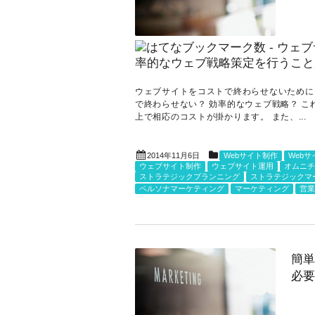
ウェブサイトをコストで終わらせないために
で終わらせない？ 効率的なウェブ戦略？ 
上で相応のコストが掛かります。 また、...
2014年11月6日
Webサイト制作
Web
ウェブサイト制作
ウェブサイト運用
オムニチ
ストラテジックプランニング
ストラテジックマ
ペルソナマーケティング
マーケティング
営業
簡単
必要