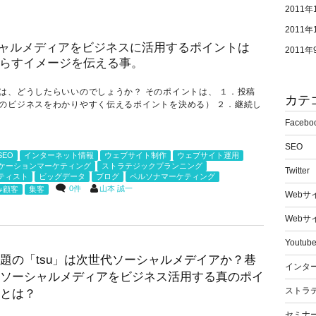
2011年
2011年
2011年
は、どうしたらいいのでしょうか？ そのポイントは、 １．投稿
カテ
のビジネスをわかりやすく伝えるポイントを決める） ２．継続し
.
Facebo
SEO
SEO
インターネット情報
ウェブサイト制作
ウェブサイト運用
ケーションマーケティング
ストラテジックプランニング
Twitter
ティスト
ビッグデータ
ブログ
ペルソナマーケティング
0件
山本 誠一
み顧客
集客
Webサ
Webサ
Youtu
題の「tsu」は次世代ソーシャルメデイアか？巷
インタ
ソーシャルメディアをビジネス活用する真のポイ
ストラ
とは？
セミナ