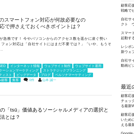
顧客応
戦略で
自社サ
クト 
スマー
起動する
が急務です！ 今やパソコンからのアクセス数を遥かに凌ぐ勢い
ートフォン対応は「自社サイトにはまだ不要では？」「いや、もうそ
レシポ
.
新ウェ
自社サイ
動画ビ
SEO
インターネット情報
ウェブサイト制作
ウェブサイト運用
ケーションマーケティング
ストラテジックプランニング
ティスト
ビッグデータ
ブログ
ペルソナマーケティング
0件
山本 誠一
み顧客
集客
最近
顧客応
チェック
る最新
の「tsū」価値あるソーシャルメディアの選択と
顧客応
法とは？
いために
える最
Googl