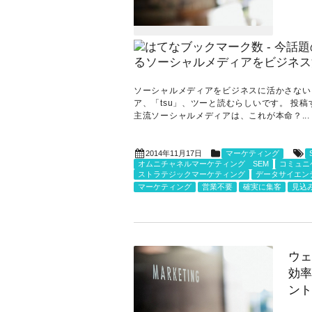
ソーシャルメディアをビジネスに活かさない
ア、「tsu」、ツーと読むらしいです。 投
主流ソーシャルメディアは、これが本命？...
2014年11月17日
マーケティング
オムニチャネルマーケティング SEM
コミュニ
ストラテジックマーケティング
データサイエン
マーケティング
営業不要
確実に集客
見込
ウェ
効率
ント