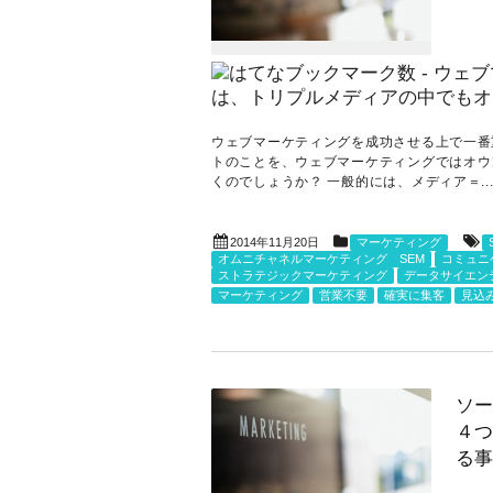
ウェブマーケティングを成功させる上で一番
トのことを、ウェブマーケティングではオウ
くのでしょうか？ 一般的には、メディア＝..
2014年11月20日
マーケティング
オムニチャネルマーケティング SEM
コミュニ
ストラテジックマーケティング
データサイエン
マーケティング
営業不要
確実に集客
見込
ソー
４つ
る事