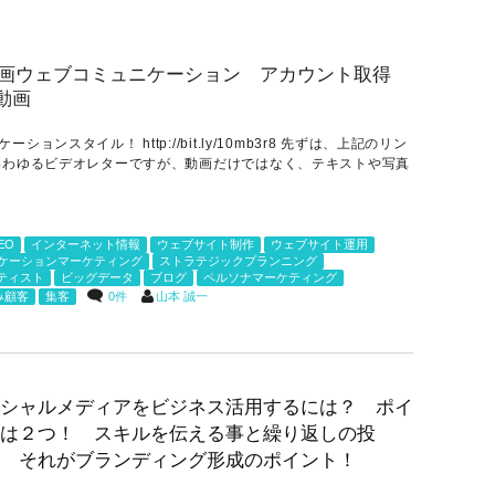
スタイル！ http://bit.ly/10mb3r8 先ずは、上記のリン
いわゆるビデオレターですが、動画だけではなく、テキストや写真
EO
インターネット情報
ウェブサイト制作
ウェブサイト運用
ケーションマーケティング
ストラテジックプランニング
ティスト
ビッグデータ
ブログ
ペルソナマーケティング
0件
山本 誠一
み顧客
集客
シャルメディアをビジネス活用するには？ ポイ
は２つ！ スキルを伝える事と繰り返しの投
 それがブランディング形成のポイント！