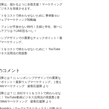
援隊は、儲かるように全面支援！マーケティング
ビジネスを加速させます。
イトをコストで終わらせないために 事例集セレ
ウェブマーケティング戦略編
トフォンが手放せない時代！主婦と学生、朝一に
アプリは？LINE恐るべし！
ンシブデザインでの重要なチェックポイント！最
ブマーケティング。
トをコストで終わらせないために！ YouTube
ジネス活用法の実践塾
のコメント
援隊とは？
に
レシポンシブデザインでの重要な
ポイント！最新ウェブマーケティング。 | 使え
Webマーケティング 顧客応援隊
より
援隊とは？
に
自社サイトをコストで終わらせな
！ YouTube動画ビジネス活用法の実践塾 | 使
新Webマーケティング 顧客応援隊
より
e Analytics（グーグルアナリティクス）行動 サマ