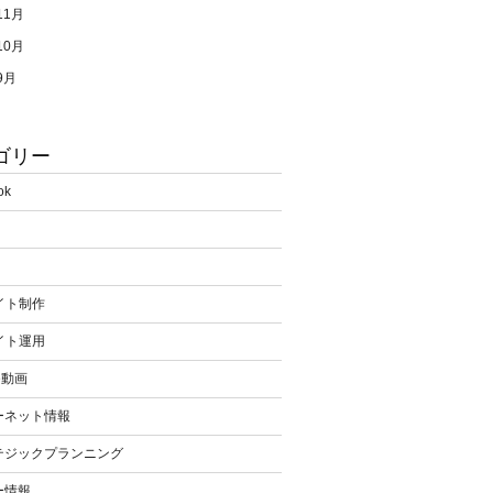
11月
10月
9月
ゴリー
ok
イト制作
イト運用
be動画
ーネット情報
テジックプランニング
ー情報