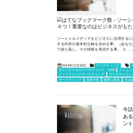
ソーシャルメディアをビジネスに活用するに
する内容の基本的な軸を決める事。（あなた
て繰り返し、その情報を発信する事。 ３．..
2014年11月18日
マーケティング
オムニチャネルマーケティング SEM
コミュニ
ストラテジックマーケティング
データサイエン
マーケティング
営業不要
確実に集客
見込
今話
ある
ント