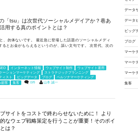
データ
データ
ビッグ
と、勿体ないです。 最近急に登場した話題のソーシャルメディ
ブログ
稿するとお金がもらえるというのが、謳い文句です。 次世代、次の
マーケ
マーケ
SEO
インターネット情報
ウェブサイト制作
ウェブサイト運用
マーケ
ケーションマーケティング
ストラテジックプランニング
ティスト
ビッグデータ
ブログ
ペルソナマーケティング
0件
山本 誠一
み顧客
集客
集客
ブサイトをコストで終わらせないために！ より
的なウェブ戦略策定を行うことが重要！そのポイ
とは？