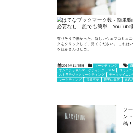
有りそうで無かった、新しいウェブコミュニケーション
クをクリックして、見てください。 これは
を組み合わせたコ...
2014年11月5日
マーケティング
S
オムニチャネルマーケティング SEM
コミュニ
ストラテジックマーケティング
データサイエン
マーケティング
営業不要
確実に集客
見込
ソー
ント
稿！