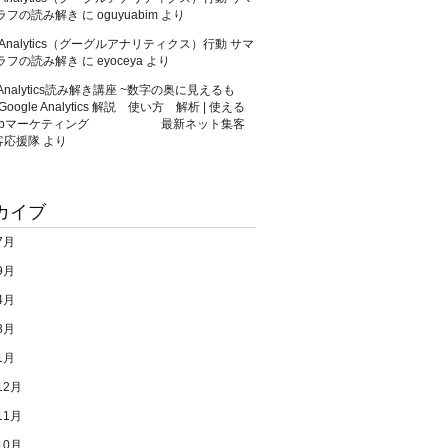
゙ラフの読み解き
に
oguyuabim
より
e Analytics（グーグルアナリティクス）行動 サマ
゙ラフの読み解き
に
eyoceya
より
eAnalytics読み解き講座 ~数字の奥に見えるも
Google Analytics 解説 使い方 解析 | 使える
ebマーケティング 最新ネット集客
客応援隊
より
カイブ
7月
9月
4月
3月
1月
12月
11月
10月