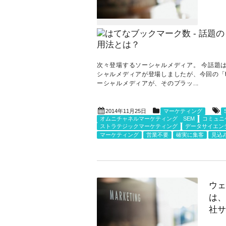
次々登場するソーシャルメディア。 今話題は「
シャルメディアが登場しましたが、今回の「t
ーシャルメディアが、そのプラッ...
2014年11月25日
マーケティング
オムニチャネルマーケティング SEM
コミュニ
ストラテジックマーケティング
データサイエン
マーケティング
営業不要
確実に集客
見込
ウェ
は、
社サ