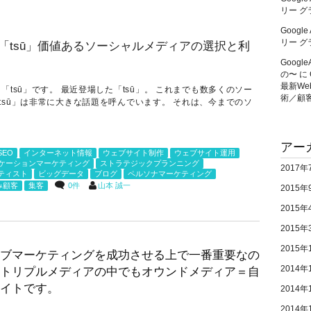
リー ク
Googl
リー ク
Googl
の〜
に
最新W
tsū」です。 最近登場した「tsū」。 これまでも数多くのソー
術／顧
sū」は非常に大きな話題を呼んでいます。 それは、今までのソ
アー
SEO
インターネット情報
ウェブサイト制作
ウェブサイト運用
ケーションマーケティング
ストラテジックプランニング
2017年
ティスト
ビッグデータ
ブログ
ペルソナマーケティング
0件
山本 誠一
み顧客
集客
2015年
2015年
2015年
2015年
ブマーケティングを成功させる上で一番重要なの
2014年
トリプルメディアの中でもオウンドメディア＝自
イトです。
2014年
2014年